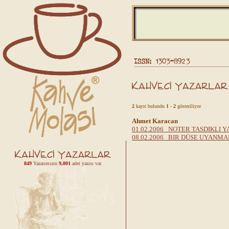
2
kayıt bulundu
1 - 2
gösteriliyor
Ahmet Karacan
01.02.2006 NOTER TASDIKLI Y
08.02.2006 BIR DÜSE UYANMA
849
Yazarımızın
9,801
adet yazısı var.