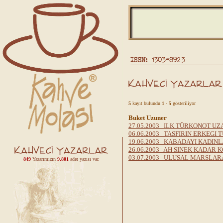
5
kayıt bulundu
1 - 5
gösteriliyor
Buket Uzuner
27.05.2003 ILK TÜRKONOT UZ
06.06.2003 TASFIRIN ERKEGI
19.06.2003 KABADAYI KADIN
26.06.2003 AH SINEK KADAR
03.07.2003 ULUSAL MARSLA
849
Yazarımızın
9,801
adet yazısı var.