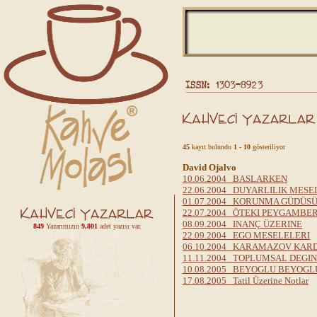
45
kayıt bulundu
1 - 10
gösteriliyor
David Ojalvo
10.06.2004 BASLARKEN
22.06.2004 DUYARLILIK MESE
01.07.2004 KORUNMA GÜDÜSÜ
22.07.2004 ÖTEKI PEYGAMBE
08.09.2004 INANÇ ÜZERINE
849
Yazarımızın
9,801
adet yazısı var.
22.09.2004 EGO MESELELERI
06.10.2004 KARAMAZOV KAR
11.11.2004 TOPLUMSAL DEGIN
10.08.2005 BEYOGLU BEYOGL
17.08.2005 Tatil Üzerine Notlar