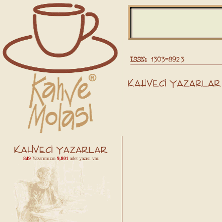
849
Yazarımızın
9,801
adet yazısı var.