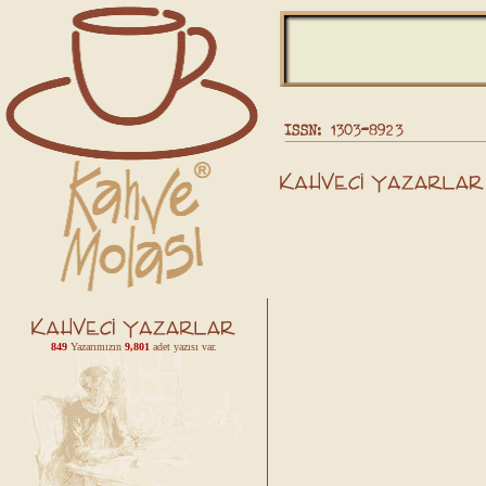
849
Yazarımızın
9,801
adet yazısı var.