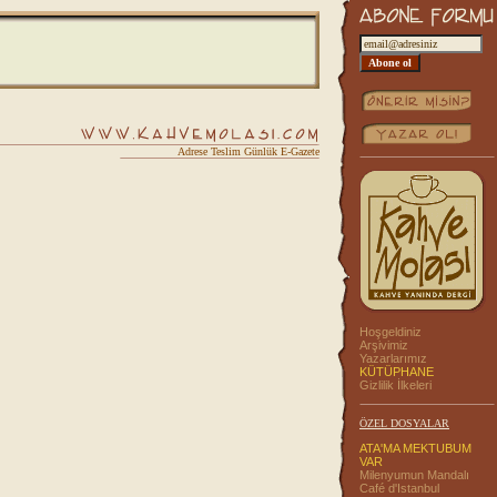
Adrese Teslim Günlük E-Gazete
Hoşgeldiniz
Arşivimiz
Yazarlarımız
KÜTÜPHANE
Gizlilik İlkeleri
ÖZEL DOSYALAR
ATA'MA MEKTUBUM
VAR
Milenyumun Mandalı
Café d'Istanbul