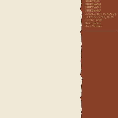
KIRKYAMA
KIRK
1
YAMA
KIRK
2
YAMA
KIRK
3
YAMA
ZAVALLI BİR YOKOLUŞ
11 EYLÜL'ÜN İÇYÜZÜ
Teröre Lanet!
Kek Tarifleri
Gezi Yazıları