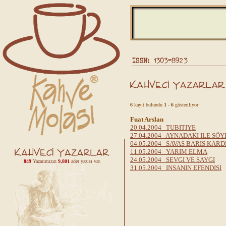
6
kayıt bulundu
1 - 6
gösteriliyor
Fuat Arslan
20.04.2004 TUBITIYE
27.04.2004 AYNADAKI ILE SÖY
04.05.2004 SAVAS BARIS KARD
11.05.2004 YARIM ELMA
24.05.2004 SEVGI VE SAYGI
849
Yazarımızın
9,801
adet yazısı var.
31.05.2004 INSANIN EFENDISI