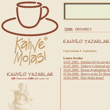
5
kayıt bulundu
1 - 5
gösteriliyor
Laura Avadar
14.07.2005 Eskiden böyle miydi I
21.07.2005 Türkiye'yi festival tela
16.01.2006 Rugan Ayakkabilar 'Kiz
07.04.2006 Nereye açilir 'Üç Horan
10.05.2006 Peki Nedir Insan?
849
Yazarımızın
9,801
adet yazısı var.