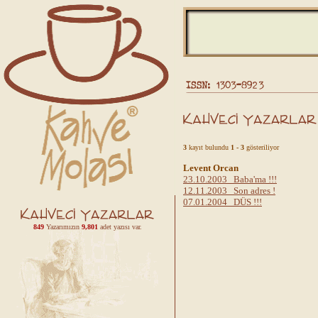
3
kayıt bulundu
1 - 3
gösteriliyor
Levent Orcan
23.10.2003 Baba'ma !!!
12.11.2003 Son adres !
07.01.2004 DÜS !!!
849
Yazarımızın
9,801
adet yazısı var.