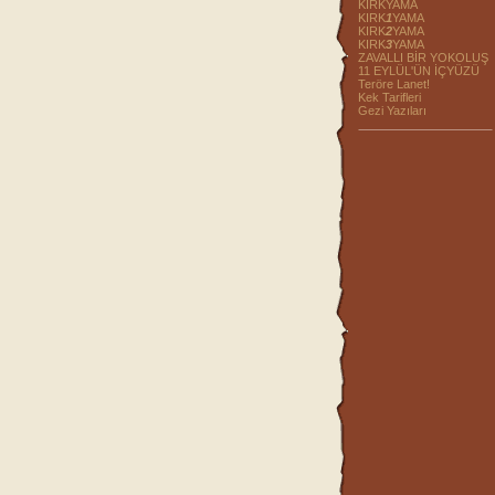
KIRKYAMA
KIRK
1
YAMA
KIRK
2
YAMA
KIRK
3
YAMA
ZAVALLI BİR YOKOLUŞ
11 EYLÜL'ÜN İÇYÜZÜ
Teröre Lanet!
Kek Tarifleri
Gezi Yazıları