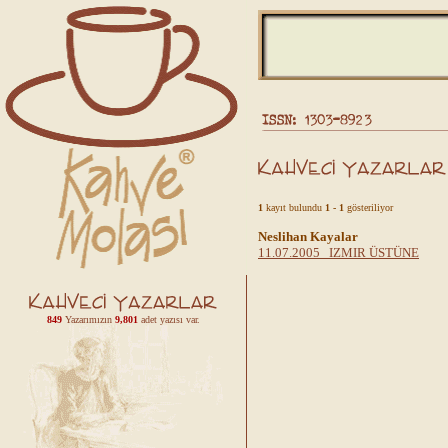
1
kayıt bulundu
1 - 1
gösteriliyor
Neslihan Kayalar
11.07.2005 IZMIR ÜSTÜNE
849
Yazarımızın
9,801
adet yazısı var.