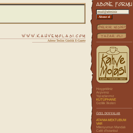
Adrese Teslim Günlük E-Gazete
Hoşgeldiniz
Arşivimiz
Yazarlarımız
KÜTÜPHANE
Gizlilik İlkeleri
ÖZEL DOSYALAR
ATA'MA MEKTUBUM
VAR
Milenyumun Mandalı
Café d'Istanbul