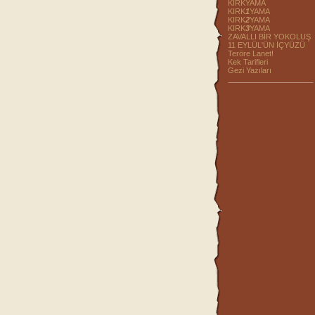
KIRKYAMA
KIRK
1
YAMA
KIRK
2
YAMA
KIRK
3
YAMA
ZAVALLI BİR YOKOLUŞ
11 EYLÜL'ÜN İÇYÜZÜ
Teröre Lanet!
Kek Tarifleri
Gezi Yazıları