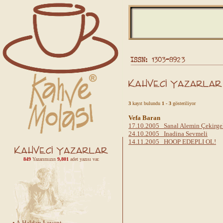
3
kayıt bulundu
1 - 3
gösteriliyor
Vefa Baran
17.10.2005 Sanal Alemin Çekirgel
24.10.2005 Inadina Sevmeli
14.11.2005 HOOP EDEPLI OL!
849
Yazarımızın
9,801
adet yazısı var.
•
A.Haldan Levent