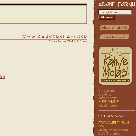
Adrese Teslim Günlük E-Gazete
eri
Hoşgeldiniz
Arşivimiz
Yazarlarımız
KÜTÜPHANE
Gizlilik İlkeleri
ÖZEL DOSYALAR
ATA'MA MEKTUBUM
VAR
Milenyumun Mandalı
Café d'Istanbul