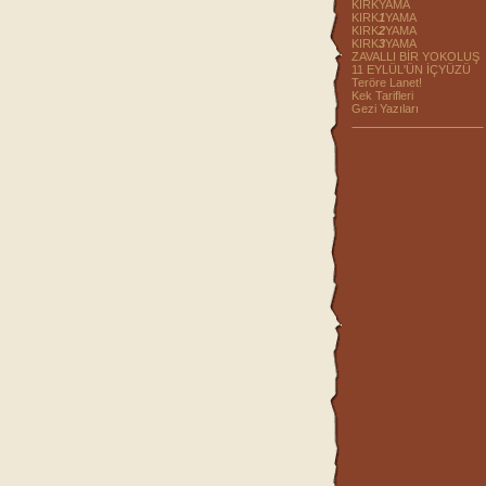
KIRKYAMA
KIRK
1
YAMA
KIRK
2
YAMA
KIRK
3
YAMA
ZAVALLI BİR YOKOLUŞ
11 EYLÜL'ÜN İÇYÜZÜ
Teröre Lanet!
Kek Tarifleri
Gezi Yazıları