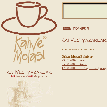
3
kayıt bulundu
1 - 3
gösteriliyor
Orhan Murat Bahtiyar
29.07.2009 Insan
05.08.2009 SüzGeç
12.08.2009 Bir Küçük Kiz Çocug
849
Yazarımızın
9,801
adet yazısı var.